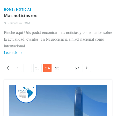
/
HOME
NOTICIAS
Mas noticias en:
Febrero 28, 2014
Pinche aqui Uds podrá encontrar mas noticias y comentarios sobre
la actualidad, eventos en Neurociencia a nivel nacional como
internacional
Leer más →
Navegación de entradas
1
…
53
54
55
…
57