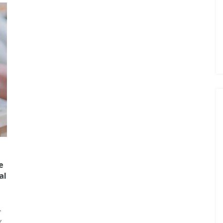
e
al
,
z