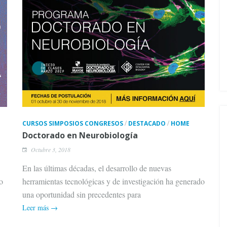
/
/
CURSOS SIMPOSIOS CONGRESOS
DESTACADO
HOME
Doctorado en Neurobiología
Octubre 3, 2018
En las últimas décadas, el desarrollo de nuevas
o
herramientas tecnológicas y de investigación ha generado
una oportunidad sin precedentes para
Leer más →