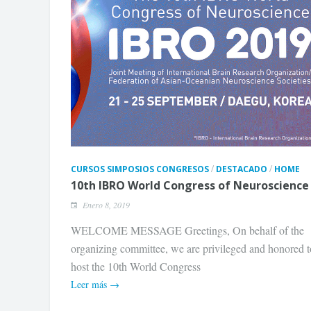
/
/
CURSOS SIMPOSIOS CONGRESOS
DESTACADO
HOME
10th IBRO World Congress of Neuroscience
Enero 8, 2019
WELCOME MESSAGE Greetings, On behalf of the
organizing committee, we are privileged and honored t
host the 10th World Congress
Leer más →