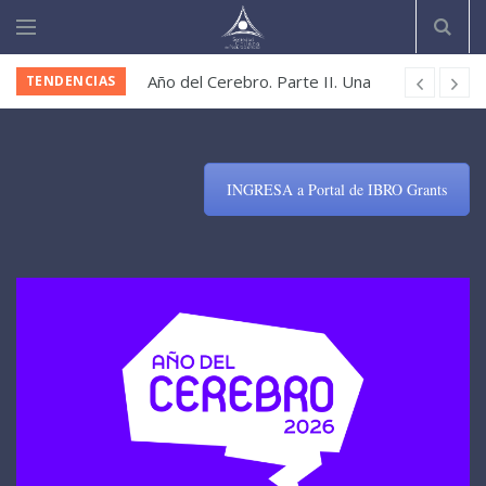
Año del Cerebro. Parte II. Una
TENDENCIAS
koinonía científica
Convocatoria – Cátedras de
profesores juniors (CPJ)
INGRESA a Portal de IBRO Grants
Apoya a Lorena Mercado-López
Convocatoria Abierta: Propuestas
de Simposios para el Congreso
Mundial de Neurociencia IBRO
2027
Postulaciones Abiertas Doctorado
en Ciencias BMCN