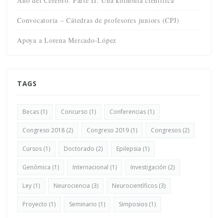
Año del Cerebro. Parte II. Una koinonía científica
Convocatoria – Cátedras de profesores juniors (CPJ)
Apoya a Lorena Mercado-López
TAGS
Becas
(1)
Concurso
(1)
Conferencias
(1)
Congreso 2018
(2)
Congreso 2019
(1)
Congresos
(2)
Cursos
(1)
Doctorado
(2)
Epilepsia
(1)
Genómica
(1)
Internacional
(1)
Investigación
(2)
Ley
(1)
Neurociencia
(3)
Neurocientíficos
(3)
Proyecto
(1)
Seminario
(1)
Simposios
(1)