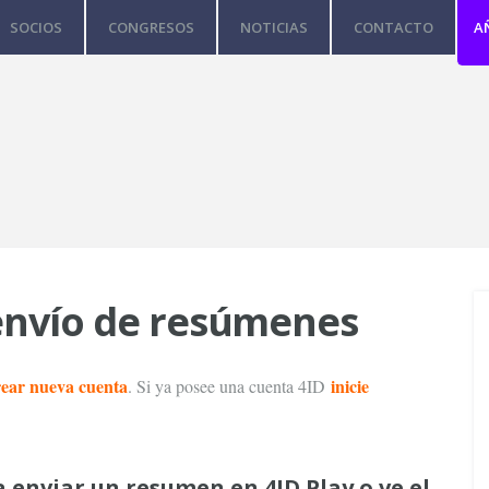
SOCIOS
CONGRESOS
NOTICIAS
CONTACTO
A
 envío de resúmenes
rear nueva cuenta
inicie
. Si ya posee una cuenta 4ID
a enviar un resumen en 4ID Play o ve el