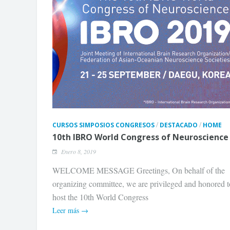
/
/
CURSOS SIMPOSIOS CONGRESOS
DESTACADO
HOME
10th IBRO World Congress of Neuroscience
Enero 8, 2019
WELCOME MESSAGE Greetings, On behalf of the
organizing committee, we are privileged and honored t
host the 10th World Congress
Leer más →