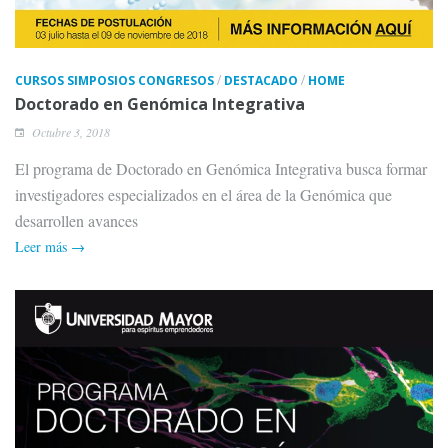
/
/
CURSOS SIMPOSIOS CONGRESOS
DESTACADO
HOME
Doctorado en Genómica Integrativa
Octubre 3, 2018
El programa de Doctorado en Genómica Integrativa busca formar
investigadores especializados en el área de la Genómica que
desarrollen avances
Leer más →