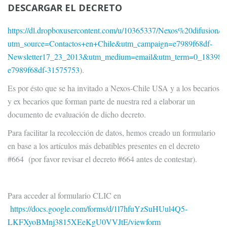
DESCARGAR EL DECRETO
https://dl.dropboxusercontent.com/u/10365337/Nexos%20difu
utm_source=Contactos+en+Chile&utm_campaign=e7989f68df-
Newsletter17_23_2013&utm_medium=email&utm_term=0_18398fe
e7989f68df-31575753
).
Es por ésto que se ha invitado a Nexos-Chile USA y a los becarios
y ex becarios que forman parte de nuestra red a elaborar un
documento de evaluación de dicho decreto.
Para facilitar la recolección de datos, hemos creado un formulario
en base a los artículos más debatibles presentes en el decreto
#664 (por favor revisar el decreto #664 antes de contestar).
Para acceder al formulario CLIC en
https://docs.google.com/forms/d/1l7hfuYzSuHUul4Q5-
LKFXyoBMnj3815XEeKgU0VVJtE/viewform