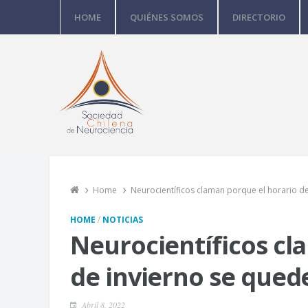
HOME
QUIÉNES SOMOS
DIRECTORIO
Home
Neurocientíficos claman porque el horario d
/
HOME
NOTICIAS
Neurocientíficos cl
de invierno se qued
Abril 8, 2022