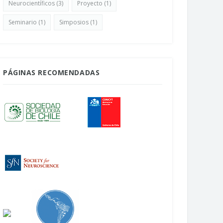
Neurocientíficos
(3)
Proyecto
(1)
Seminario
(1)
Simposios
(1)
PÁGINAS RECOMENDADAS
uesta mapeo del campo
NeuroFest: La Feria del Cerebro
ocientífico en Chile
Abril 22, 2026
bril 24, 2026