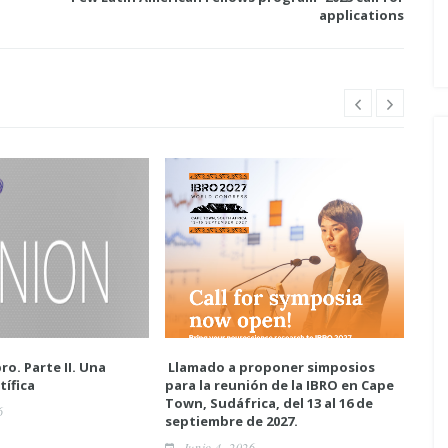
applications
ro. Parte II. Una
Llamado a proponer simposios
Enc
tífica
para la reunión de la IBRO en Cape
neur
Town, Sudáfrica, del 13 al 16 de
6
A
septiembre de 2027.
Junio 4, 2026