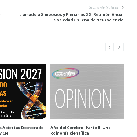
Siguiente Noticia
y
Llamado a Simposios y Plenarias XXI Reunión Anual
Sociedad Chilena de Neurociencia
s Abiertas Doctorado
Año del Cerebro. Parte II. Una
Lla
BMCN
koinonía científica
para