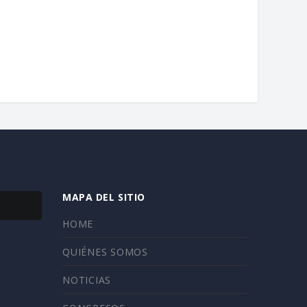
, Sudáfrica, del 13 al 16 de
Abril 24, 2026
iembre de 2027.
unio 4, 2026
MAPA DEL SITIO
HOME
QUIÉNES SOMOS
NOTICIAS