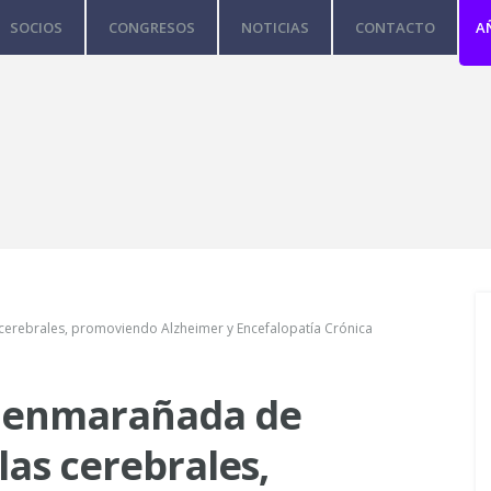
SOCIOS
CONGRESOS
NOTICIAS
CONTACTO
A
cerebrales, promoviendo Alzheimer y Encefalopatía Crónica
n enmarañada de
las cerebrales,