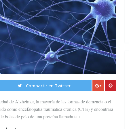
Compartir en Twitter
rmedad de Alzheimer, la mayoría de las formas de demencia o el
ido como encefalopatía traumática crónica (CTE) y encontrará
de bolas de pelo de una proteína llamada tau.