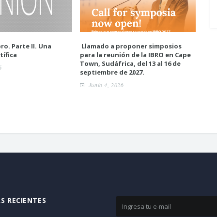
ro. Parte II. Una
Llamado a proponer simposios
Enc
tífica
para la reunión de la IBRO en Cape
neur
Town, Sudáfrica, del 13 al 16 de
6
A
septiembre de 2027.
Junio 4, 2026
S RECIENTES