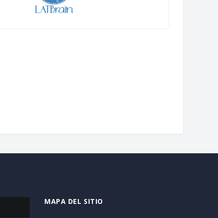
uesta mapeo del campo
NeuroFest: La Feria del Cerebro
ocientífico en Chile
Abril 22, 2026
bril 24, 2026
MAPA DEL SITIO