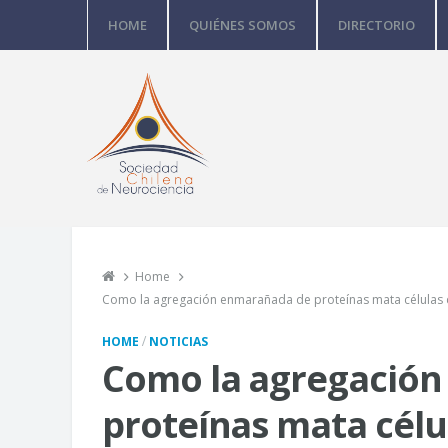
HOME
QUIÉNES SOMOS
DIRECTORIO
Home
Como la agregación enmarañada de proteínas mata células 
/
HOME
NOTICIAS
Como la agregació
proteínas mata célu