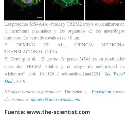
Las proteínas MS4A4A (verde) y TREM2 (rojo) se localizaron en
la membrana plasmática y los orgánulos de los macrófagos
humanos. La barra de escala es de 10 µm.
Y. DEMING ET AL., CIENCIA MEDICINA
TRANSLACIONAL (2019)
Y. Deming et al., “El
grupo de
genes
MS4A
es un modulador
clave del TREM2 soluble y el riesgo de enfermedad de
Alzheimer”, doi: 10.1126 / scitranslmed.aau2291,
Sci Transl
Med
, 2019.
Nicoletta Lanese es pasante en
The Scientist
.
Envíele un
correo
electrónico a
nlanese@the-scientist.com
.
Fuente:
www.the-scientist.com