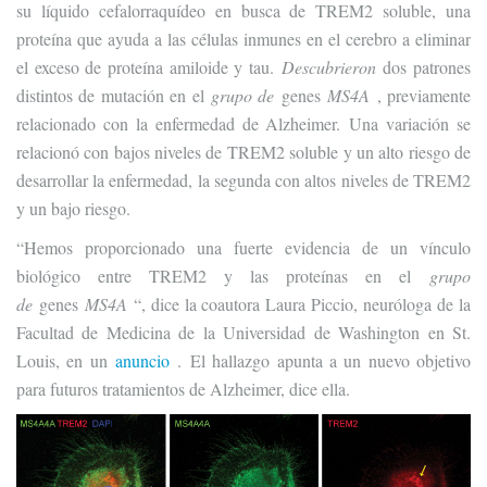
su líquido cefalorraquídeo en busca de TREM2 soluble, una
proteína que ayuda a las células inmunes en el cerebro a eliminar
el exceso de proteína amiloide y tau.
Descubrieron
dos patrones
distintos de mutación en el
grupo de
genes
MS4A
, previamente
relacionado con la enfermedad de Alzheimer. Una variación se
relacionó con bajos niveles de TREM2 soluble y un alto riesgo de
desarrollar la enfermedad, la segunda con altos niveles de TREM2
y un bajo riesgo.
“Hemos proporcionado una fuerte evidencia de un vínculo
biológico entre TREM2 y las proteínas en el
grupo
de
genes
MS4A
“, dice la coautora Laura Piccio, neuróloga de la
Facultad de Medicina de la Universidad de Washington en St.
Louis, en un
anuncio
. El hallazgo apunta a un nuevo objetivo
para futuros tratamientos de Alzheimer, dice ella.