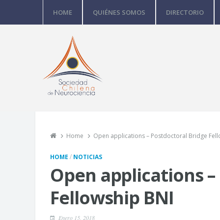
HOME
QUIÉNES SOMOS
DIRECTORIO
Home
Open applications – Postdoctoral Bridge Fel
/
HOME
NOTICIAS
Open applications –
Fellowship BNI
Enero 15, 2018