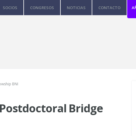
SOCIOS
CONGRESOS
NOTICIAS
CONTACTO
A
lowship BNI
 Postdoctoral Bridge