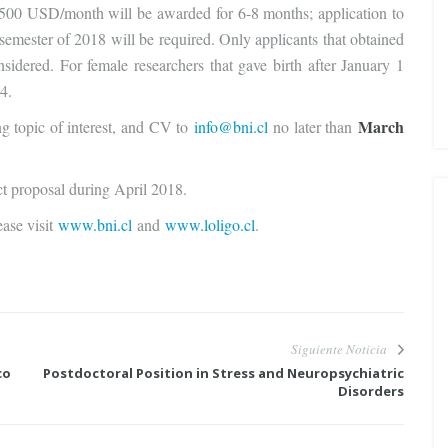
,500 USD/month will be awarded for 6-8 months; application to
 semester of 2018 will be required. Only applicants that obtained
nsidered. For female researchers that gave birth after January 1
4.
March
ing topic of interest, and CV to
info@bni.cl
no later than
ect proposal during April 2018.
ease visit
www.bni.cl
and
www.loligo.cl
.
Siguiente Noticia
co
Postdoctoral Position in Stress and Neuropsychiatric
Disorders