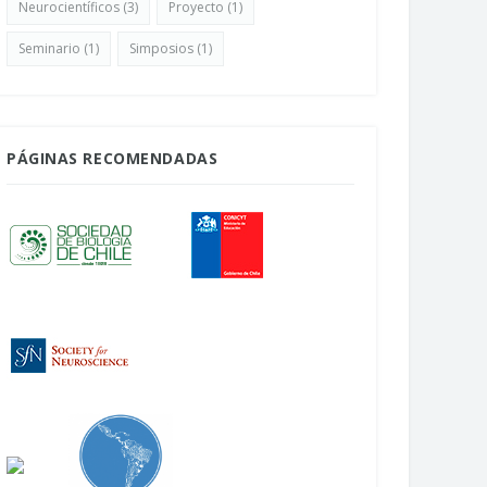
Neurocientíficos
(3)
Proyecto
(1)
Seminario
(1)
Simposios
(1)
PÁGINAS RECOMENDADAS
uesta mapeo del campo
NeuroFest: La Feria del Cerebro
ocientífico en Chile
Abril 22, 2026
bril 24, 2026