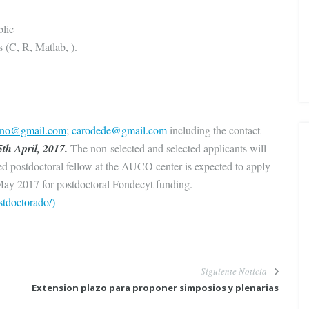
blic
 (C, R, Matlab, ).
ano@gmail.com
;
carodede@gmail.com
including the contact
5
th April, 2017.
The non-selected and selected applicants will
ed postdoctoral fellow at the AUCO center is expected to apply
 May 2017 for postdoctoral Fondecyt funding.
stdoctorado/)
Siguiente Noticia
Extension plazo para proponer simposios y plenarias