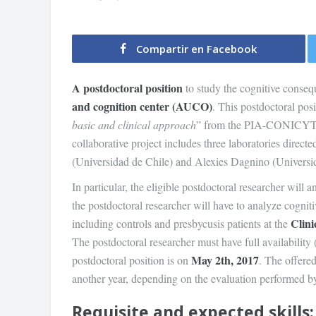
Compartir en Facebook
A postdoctoral position
to study the cognitive consequ
and cognition center (AUCO)
. This postdoctoral posi
basic and clinical approach
” from the PIA-CONICYT
collaborative project includes three laboratories direc
(Universidad de Chile) and Alexies Dagnino (Universid
In particular, the eligible postdoctoral researcher will
the postdoctoral researcher will have to analyze cognit
Clini
including controls and presbycusis patients at the
The postdoctoral researcher must have full availability 
May 2
th, 2017
postdoctoral position is on
. The offered
another year, depending on the evaluation performed by 
Requisite and expected skills: