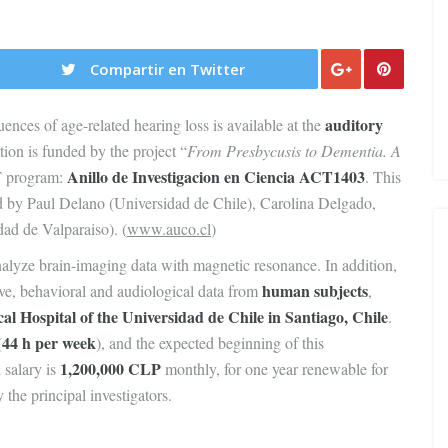
Compartir en Twitter
auditory
ences of age-related hearing loss is available at the
tion is funded by the project “
From Presbycusis to Dementia. A
Anillo de Investigacion en Ciencia ACT1403
 program:
. This
ted by Paul Delano (Universidad de Chile), Carolina Delgado,
ad de Valparaiso). (
www.auco.cl
)
 analyze brain-imaging data with magnetic resonance. In addition,
human subjects
ive, behavioral and audiological data from
,
cal Hospital of the Universidad de Chile in Santiago, Chile
.
44 h per week
(
), and the expected beginning of this
1,200,000 CLP
 salary is
monthly, for one year renewable for
the principal investigators.