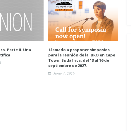
ro. Parte II. Una
Llamado a proponer simposios
Enc
tífica
para la reunión de la IBRO en Cape
neur
Town, Sudáfrica, del 13 al 16 de
6
A
septiembre de 2027.
Junio 4, 2026