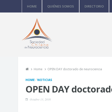
HOME
QUIÉNES SOMOS
DIRECTORIO
Home
OPEN DAY doctorado de neurociencia
/
HOME
NOTICIAS
OPEN DAY doctorado
Octubre 13, 2016