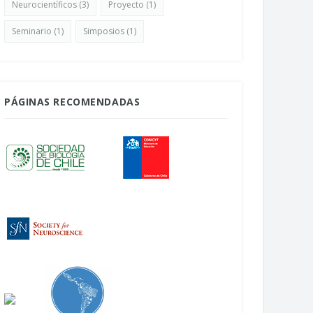
Neurocientíficos
(3)
Proyecto
(1)
Seminario
(1)
Simposios
(1)
PÁGINAS RECOMENDADAS
uesta mapeo del campo
NeuroFest: La Feria del Cerebro
ocientífico en Chile
Abril 22, 2026
bril 24, 2026