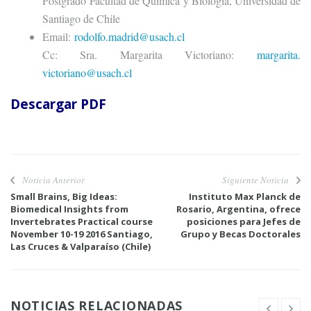
Postgrado Facultad de Química y Biología, Universidad de
Santiago de Chile
Email:
rodolfo.madrid@usach.cl
Cc: Sra. Margarita Victoriano:
margarita.
victoriano@usach.cl
Descargar PDF
Noticia Anterior
Siguiente Noticia
Small Brains, Big Ideas:
Instituto Max Planck de
Biomedical Insights from
Rosario, Argentina, ofrece
Invertebrates Practical course
posiciones para Jefes de
November 10-19 2016 Santiago,
Grupo y Becas Doctorales
Las Cruces & Valparaíso (Chile)
NOTICIAS RELACIONADAS