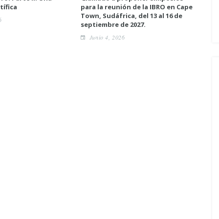
tífica
para la reunión de la IBRO en Cape
neur
Town, Sudáfrica, del 13 al 16 de
6
A
septiembre de 2027.
Junio 4, 2026