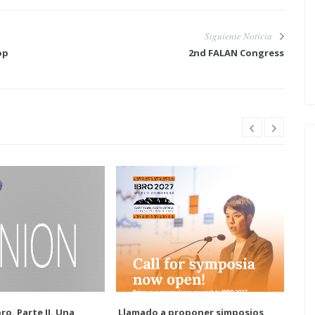
Siguiente Noticia
op
2nd FALAN Congress
ro. Parte II. Una
Llamado a proponer simposios
Enc