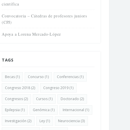
científica
Convocatoria – Cátedras de profesores juniors
(CPJ)
Apoya a Lorena Mercado-López
TAGS
Becas
(1)
Concurso
(1)
Conferencias
(1)
Congreso 2018
(2)
Congreso 2019
(1)
Congresos
(2)
Cursos
(1)
Doctorado
(2)
Epilepsia
(1)
Genómica
(1)
Internacional
(1)
Investigación
(2)
Ley
(1)
Neurociencia
(3)
uesta mapeo del campo
NeuroFest: La Feria del Cerebro