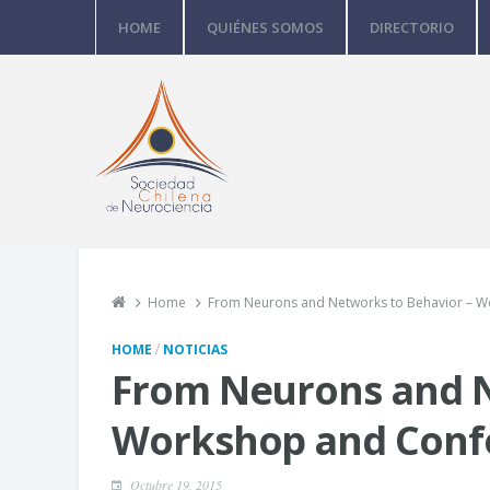
HOME
QUIÉNES SOMOS
DIRECTORIO
Home
From Neurons and Networks to Behavior – 
/
HOME
NOTICIAS
From Neurons and N
Workshop and Conf
Octubre 19, 2015