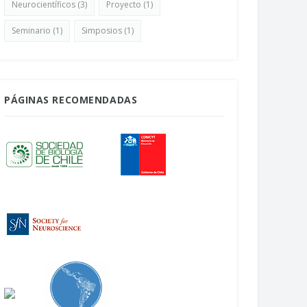
Neurocientíficos
(3)
Proyecto
(1)
Seminario
(1)
Simposios
(1)
PÁGINAS RECOMENDADAS
uesta mapeo del campo
NeuroFest: La Feria del Cerebro
ocientífico en Chile
Abril 22, 2026
bril 24, 2026