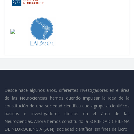
Desde hace algunos años, diferentes investigadores en el área
de las Neurociencias hemos querido impulsar la idea de la
constitución de una sociedad científica que agrupe a científicos
básicos e investigadores clínicos en el área de las
Neurociencias. Ahora hemos constituido la SOCIEDAD CHILENA
DE NEUROCIENCIA (SCN), sociedad científica, sin fines de lucro.