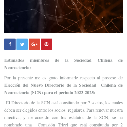
Estimados miembros de la Sociedad Chilena de
Neurociencia:
Por la presente me es grato informarle respecto al proceso de
Elección del Nuevo Directorio de la Sociedad
Chilena de
Neurociencia (SCN) para el periodo 2023-2025:
El Directorio de la SCN está constituido por 7 socios, los cuales
deben ser elegidos entre los socios regulares. Para renovar nuestra
directiva, y de acuerdo con los estatutos de la SCN, se ha
nombrado una Comisión Tricel que está constituida por 2