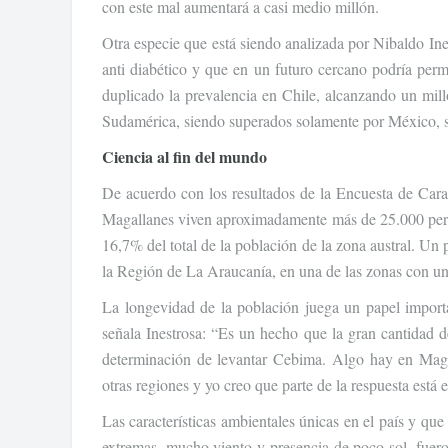
con este mal aumentará a casi medio millón.
Otra especie que está siendo analizada por Nibaldo Ines
anti diabético y que en un futuro cercano podría perm
duplicado la prevalencia en Chile, alcanzando un mill
Sudamérica, siendo superados solamente por México, se
Ciencia al fin del mundo
De acuerdo con los resultados de la Encuesta de Car
Magallanes viven aproximadamente más de 25.000 pers
16,7% del total de la población de la zona austral. Un 
la Región de La Araucanía, en una de las zonas con un
La longevidad de la población juega un papel importa
señala Inestrosa: “Es un hecho que la gran cantidad 
determinación de levantar Cebima. Algo hay en Mag
otras regiones y yo creo que parte de la respuesta está 
Las características ambientales únicas en el país y q
extremas, mucho viento y presencia de poco sol, fuero