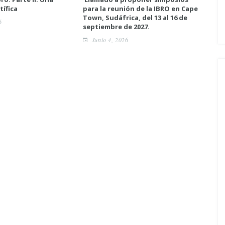
tífica
para la reunión de la IBRO en Cape
neur
Town, Sudáfrica, del 13 al 16 de
6
A
septiembre de 2027.
Junio 4, 2026