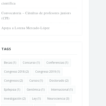
científica
Convocatoria – Cátedras de profesores juniors
(CPJ)
Apoya a Lorena Mercado-López
TAGS
Becas
(1)
Concurso
(1)
Conferencias
(1)
Congreso 2018
(2)
Congreso 2019
(1)
Congresos
(2)
Cursos
(1)
Doctorado
(2)
Epilepsia
(1)
Genómica
(1)
Internacional
(1)
Investigación
(2)
Ley
(1)
Neurociencia
(3)
uesta mapeo del campo
NeuroFest: La Feria del Cerebro