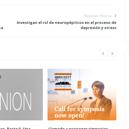
Siguiente Noticia
Investigan el rol de neuropépticos en el proceso de
ta
depresión y stress
ro. Parte II. Una
Llamado a proponer simposios
Enc