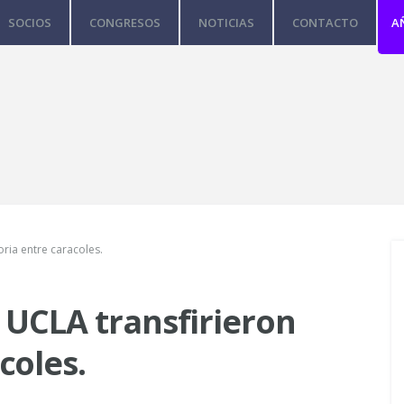
SOCIOS
CONGRESOS
NOTICIAS
CONTACTO
A
ria entre caracoles.
 UCLA transfirieron
coles.