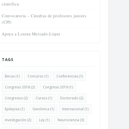
científica
Convocatoria – Cátedras de profesores juniors
(CPJ)
Apoya a Lorena Mercado-López
TAGS
uesta mapeo del campo
NeuroFest: La Feria del Cerebro
Becas
(1)
Concurso
(1)
Conferencias
(1)
ocientífico en Chile
Abril 22, 2026
bril 24, 2026
Congreso 2018
(2)
Congreso 2019
(1)
Congresos
(2)
Cursos
(1)
Doctorado
(2)
Epilepsia
(1)
Genómica
(1)
Internacional
(1)
Investigación
(2)
Ley
(1)
Neurociencia
(3)