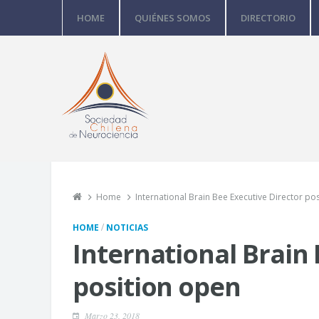
HOME
QUIÉNES SOMOS
DIRECTORIO
Home
International Brain Bee Executive Director po
/
HOME
NOTICIAS
International Brain
position open
Marzo 23, 2018