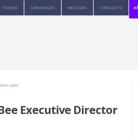
SOCIOS
CONGRESOS
NOTICIAS
CONTACTO
A
sition open
 Bee Executive Director