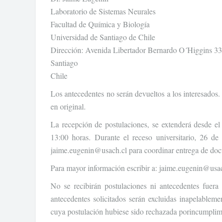
Laboratorio de Sistemas Neurales
Facultad de Química y Biología
Universidad de Santiago de Chile
Dirección: Avenida Libertador Bernardo O´Higgins 3
Santiago
Chile
Los antecedentes no serán devueltos a los interesados
en original.
La recepción de postulaciones, se extenderá desde el
13:00 horas. Durante el receso universitario, 26 d
jaime.eugenin@usach.cl para coordinar entrega de do
Para mayor información escribir a: jaime.eugenin@usa
No se recibirán postulaciones ni antecedentes fuera
antecedentes solicitados serán excluidas inapelableme
cuya postulación hubiese sido rechazada porincumplimi