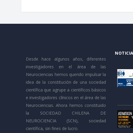
NOTICIA
Desde hace algunos años, diferentes
investigadores en el área de las
Neurociencias hemos querido impulsar la
idea de la constitución de una sociedad
científica que agrupe a científicos básicos
e investigadores clínicos en el área de las
Neurociencias. Ahora hemos constituido
la SOCIEDAD CHILENA DE
NEUROCIENCIA (SCN), sociedad
científica, sin fines de lucro.