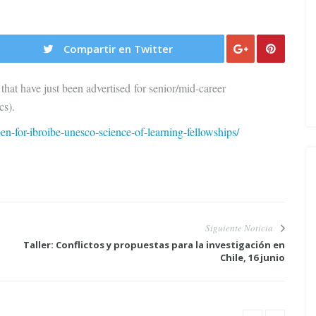
Compartir en Twitter
t have just been advertised for senior/mid-career
cs).
open-for-ibroibe-unesco-science-of-learning-fellowships/
Siguiente Noticia
Taller: Conflictos y propuestas para la investigación en
Chile, 16 junio