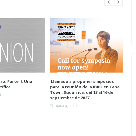
ro. Parte II. Una
Llamado a proponer simposios
Enc
tífica
para la reunión de la IBRO en Cape
neur
Town, Sudáfrica, del 13 al 16 de
6
A
septiembre de 2027.
Junio 4, 2026