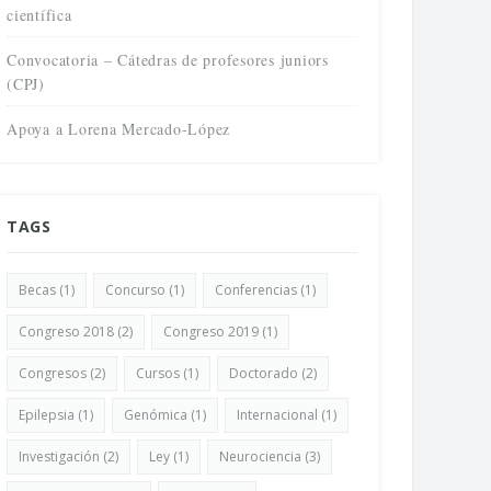
científica
Convocatoria – Cátedras de profesores juniors
(CPJ)
Apoya a Lorena Mercado-López
TAGS
Becas
(1)
Concurso
(1)
Conferencias
(1)
uesta mapeo del campo
NeuroFest: La Feria del Cerebro
ocientífico en Chile
Abril 22, 2026
Congreso 2018
(2)
Congreso 2019
(1)
bril 24, 2026
Congresos
(2)
Cursos
(1)
Doctorado
(2)
Epilepsia
(1)
Genómica
(1)
Internacional
(1)
Investigación
(2)
Ley
(1)
Neurociencia
(3)