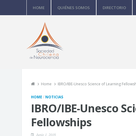
HOME
QUIÉNES SOMOS
DIRECTORIO
Home
IBRO/IBE-Unesco Science of Learning Fellows
/
HOME
NOTICIAS
IBRO/IBE-Unesco Sci
Fellowships
Junio 1, 2016