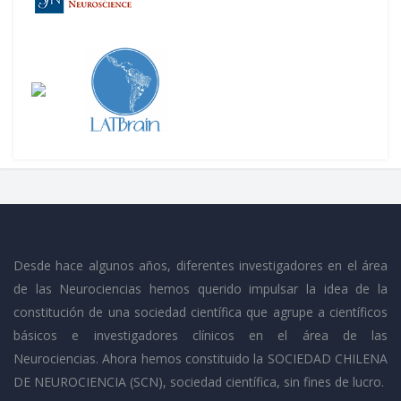
Desde hace algunos años, diferentes investigadores en el área
de las Neurociencias hemos querido impulsar la idea de la
constitución de una sociedad científica que agrupe a científicos
básicos e investigadores clínicos en el área de las
Neurociencias. Ahora hemos constituido la SOCIEDAD CHILENA
DE NEUROCIENCIA (SCN), sociedad científica, sin fines de lucro.