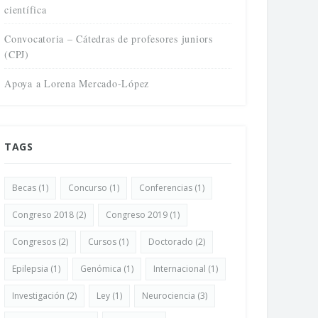
científica
Convocatoria – Cátedras de profesores juniors
(CPJ)
Apoya a Lorena Mercado-López
TAGS
Becas
(1)
Concurso
(1)
Conferencias
(1)
Congreso 2018
(2)
Congreso 2019
(1)
Congresos
(2)
Cursos
(1)
Doctorado
(2)
uesta mapeo del campo
NeuroFest: La Feria del Cerebro
Epilepsia
(1)
Genómica
(1)
Internacional
(1)
ocientífico en Chile
Abril 22, 2026
bril 24, 2026
Investigación
(2)
Ley
(1)
Neurociencia
(3)