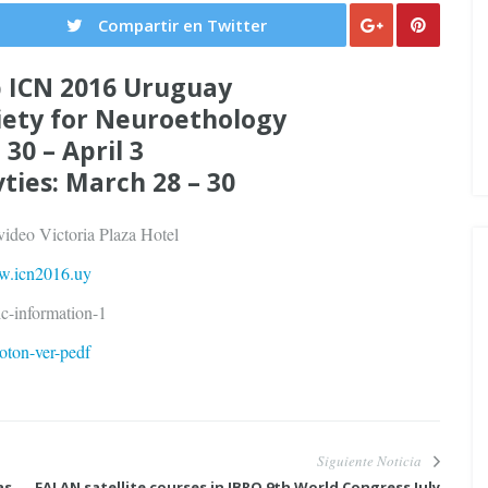
Compartir en Twitter
b ICN 2016 Uruguay
iety for Neuroethology
30 – April 3
vties: March 28 – 30
ideo Victoria Plaza Hotel
.icn2016.uy
Siguiente Noticia
as
FALAN satellite courses in IBRO 9th World Congress July