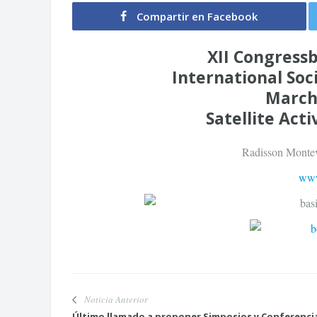
Compartir en Facebook
XII Congress
International Soc
March 
Satellite Acti
Radisson Montev
www
Noticia Anterior
Último llamado a proponer Simposios y Conferenci