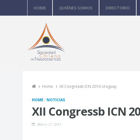
HOME
QUIÉNES SOMOS
DIRECTORIO
Home
XII Congressb ICN 2016 Uruguay
/
HOME
NOTICIAS
XII Congressb ICN 2
Marzo 17, 2015