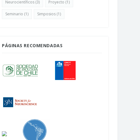
Neurocientíficos
(3)
Proyecto
(1)
Seminario
(1)
Simposios
(1)
PÁGINAS RECOMENDADAS
uesta mapeo del campo
NeuroFest: La Feria del Cerebro
ocientífico en Chile
Abril 22, 2026
bril 24, 2026