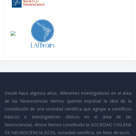
Desde hace algunos años, diferentes investigadores en el área
de las Neurociencias hemos querido impulsar la idea de la
constitución de una sociedad científica que agrupe a científicos
básicos e investigadores clínicos en el área de las
Neurociencias. Ahora hemos constituido la SOCIEDAD CHILENA
DE NEUROCIENCIA (SCN), sociedad científica, sin fines de lucro.