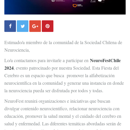
Estimado/a miembro de la comunidad de la Sociedad Chilena de
Neurociencia,
NeuroFestChile
Lo/a contactamos para invitarle a participar en
2024
, evento patrocinado por nuestra Sociedad. Esta Fiesta del
Cerebro es un espacio que busca promover la alfabetización
neurocientífica en la comunidad y generar una instancia en donde
la neurociencia pueda ser disfrutada por todos y todas.
NeuroFest reunirá organizaciones e iniciativas que buscan
divulgar contenido neurocientífico, relacionar neurociencia con
educación, promover la salud mental y el cuidado del cerebro en
salud y enfermedad. Las diferentes temáticas abordadas serán de