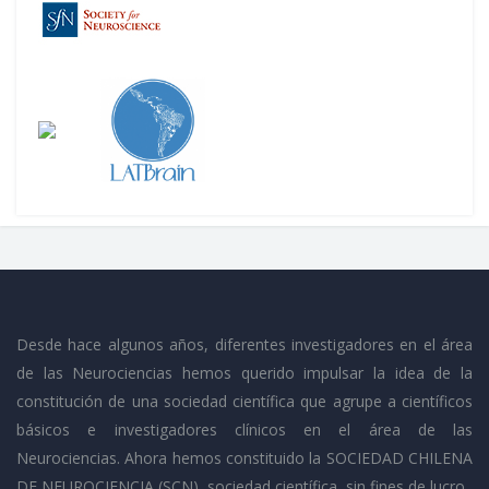
Desde hace algunos años, diferentes investigadores en el área
de las Neurociencias hemos querido impulsar la idea de la
constitución de una sociedad científica que agrupe a científicos
básicos e investigadores clínicos en el área de las
Neurociencias. Ahora hemos constituido la SOCIEDAD CHILENA
DE NEUROCIENCIA (SCN), sociedad científica, sin fines de lucro.