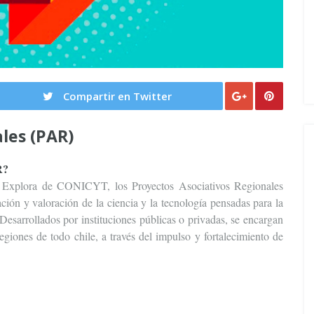
Compartir en Twitter
les (PAR)
R?
ma Explora de CONICYT, los Proyectos Asociativos Regionales
ción y valoración de la ciencia y la tecnología pensadas para la
 Desarrollados por instituciones públicas o privadas, se encargan
regiones de todo chile, a través del impulso y fortalecimiento de